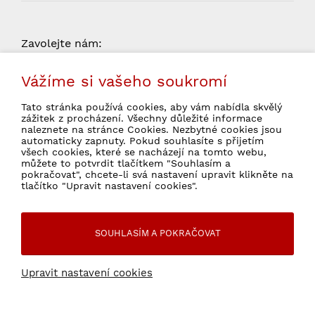
Zavolejte nám:
od 9:00 do 15:00 (pondelí -
704 034 135
Vážíme si vašeho soukromí
pátek, kromě státních svátků)
Tato stránka používá cookies, aby vám nabídla skvělý
zážitek z procházení. Všechny důležité informace
naleznete na stránce Cookies. Nezbytné cookies jsou
automaticky zapnuty. Pokud souhlasíte s přijetím
všech cookies, které se nacházejí na tomto webu,
Souhlasím se zpracováním osobních údajů
můžete to potvrdit tlačítkem "Souhlasím a
pokračovat", chcete-li svá nastavení upravit klikněte na
pro marketingové účely.
Ochrana osobních údajů
tlačítko "Upravit nastavení cookies".
SOUHLASÍM A POKRAČOVAT
© 2026 WebSperky Všechny práva vyhrazené
Upravit nastavení cookies
Internetový obchod
od
Blueweb s.r.o.