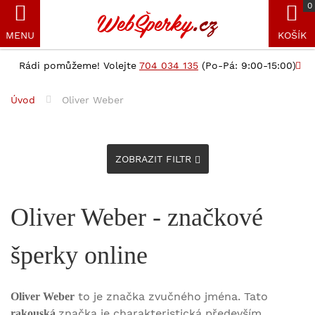
0
MENU
KOŠÍK
Rádi pomůžeme! Volejte
704 034 135
(Po-Pá: 9:00-15:00)
Úvod
Oliver Weber
ZOBRAZIT FILTR
Oliver Weber - značkové
šperky online
to je značka zvučného jména. Tato
Oliver Weber
značka je charakteristická především
rakouská