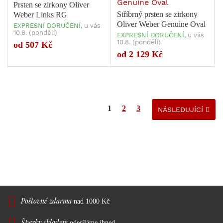
Prsten se zirkony Oliver
Stříbrný prsten se zirkony
Weber Links RG
Oliver Weber Genuine Oval
EXPRESNÍ DORUČENÍ,
u vás
10.8. (pondělí)
EXPRESNÍ DORUČENÍ,
u vás
10.8. (pondělí)
od 507 Kč
Počet variant: 1
Počet variant: 1
od 2 129 Kč
1
2
3
NÁSLEDUJÍCÍ
Poštovné zdarma
nad 1000 Kč
Šperky skladem
odesíláme ihned