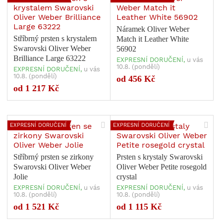
Náramek Oliver Weber
Stříbrný prsten s krystalem
Match it Leather White
Swarovski Oliver Weber
56902
Brilliance Large 63222
EXPRESNÍ DORUČENÍ,
u vás
10.8. (pondělí)
EXPRESNÍ DORUČENÍ,
u vás
10.8. (pondělí)
od 456 Kč
Počet variant: 1
Počet variant: 1
od 1 217 Kč
EXPRESNÍ DORUČENÍ
EXPRESNÍ DORUČENÍ
Stříbrný prsten se zirkony
Prsten s krystaly Swarovski
Swarovski Oliver Weber
Oliver Weber Petite rosegold
Jolie
crystal
EXPRESNÍ DORUČENÍ,
u vás
EXPRESNÍ DORUČENÍ,
u vás
10.8. (pondělí)
10.8. (pondělí)
Počet variant: 1
Počet variant: 1
od 1 521 Kč
od 1 115 Kč