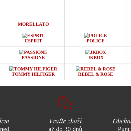
MORELLATO
ESPRIT
POLICE
PASSIONE
JKBOX
TOMMY HILFIGER
REBEL & ROSE
adem
Vraťte zboží
Obcho
hned
až do 30 dnů
Punc