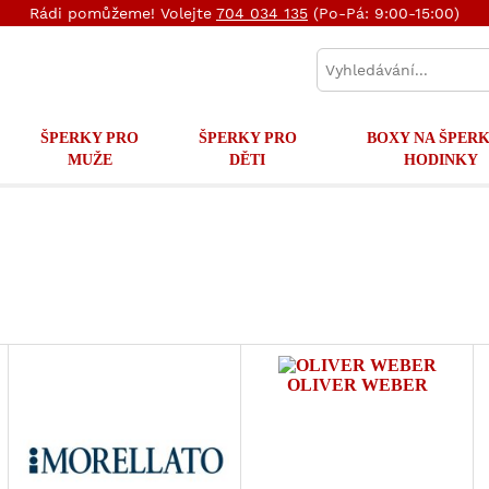
Rádi pomůžeme! Volejte
704 034 135
(Po-Pá: 9:00-15:00)
ŠPERKY PRO
ŠPERKY PRO
BOXY NA ŠPERK
MUŽE
DĚTI
HODINKY
OLIVER WEBER