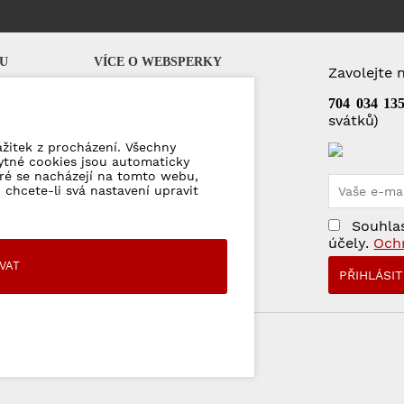
U
VÍCE O WEBSPERKY
Zavolejte 
Q)
Dárkové poukázky
704 034 13
svátků)
Puncovní značky
Kontakty
ážitek z procházení. Všechny
ytné cookies jsou automaticky
eré se nacházejí na tomto webu,
mace
 chcete-li svá nastavení upravit
jů
Souhlas
účely.
Och
VAT