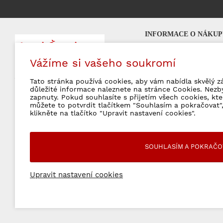
INFORMACE O NÁKUP
Nejčastější otázky (FA
Vážíme si vašeho soukromí
Platební možnosti
Značkové šperky
milujeme!
Poštovné a doprava
Tato stránka používá cookies, aby vám nabídla skvělý z
Obchodní podmínky
důležité informace naleznete na stránce Cookies. Nezb
zapnuty. Pokud souhlasíte s přijetím všech cookies, kt
Vrácení zboží a rekla
můžete to potvrdit tlačítkem "Souhlasím a pokračovat",
Ochrana osobních úda
klikněte na tlačítko "Upravit nastavení cookies".
SOUHLASÍM A POKRAČO
Upravit nastavení cookies
© 2026 WebSperky Všechny práva vyhrazené