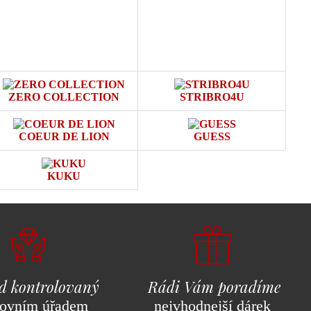
ZERO COLLECTION
STRIBRO4U
COEUR DE LION
GUESS
KUKU
d kontrolovaný
Rádi Vám poradíme
ovním úřadem
nejvhodnejší dárek