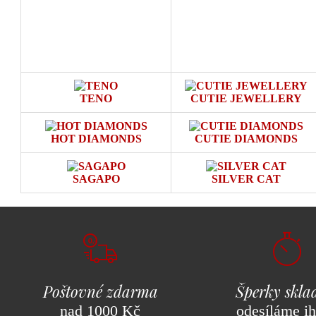
TENO
CUTIE JEWELLERY
HOT DIAMONDS
CUTIE DIAMONDS
SAGAPO
SILVER CAT
Poštovné zdarma
Šperky skl
nad 1000 Kč
odesíláme i