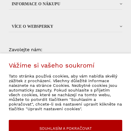
INFORMACE O NÁKUPU
VÍCE O WEBSPERKY
Zavolejte nám:
od 9:00 do 15:00 (pondelí -
704 034 135
Vážíme si vašeho soukromí
pátek, kromě státních svátků)
Tato stránka používá cookies, aby vám nabídla skvělý
zážitek z procházení. Všechny důležité informace
naleznete na stránce Cookies. Nezbytné cookies jsou
automaticky zapnuty. Pokud souhlasíte s přijetím
všech cookies, které se nacházejí na tomto webu,
Souhlasím se zpracováním osobních údajů
můžete to potvrdit tlačítkem "Souhlasím a
pokračovat", chcete-li svá nastavení upravit klikněte na
pro marketingové účely.
Ochrana osobních údajů
tlačítko "Upravit nastavení cookies".
SOUHLASÍM A POKRAČOVAT