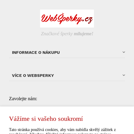
Značkové šperky
milujeme!
INFORMACE O NÁKUPU
VÍCE O WEBSPERKY
Zavolejte nám:
704 034 135
od 9:00 do 15:00 (pondelí - pátek, kromě
státních svátků)
Vážíme si vašeho soukromí
Tato stránka používá cookies, aby vám nabídla skvělý zážitek z