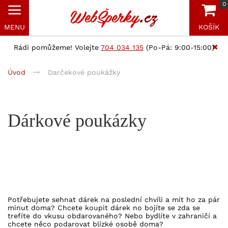
0
MENU
KOŠÍK
Rádi pomůžeme! Volejte
704 034 135
(Po-Pá: 9:00-15:00)
Úvod
Darčekové poukážky
Dárkové poukázky
Potřebujete sehnat dárek na poslední chvíli a mít ho za pár
minut doma? Chcete koupit dárek no bojíte se zda se
trefíte do vkusu obdarovaného? Nebo bydlíte v zahraničí a
chcete něco podarovat blízké osobě doma?