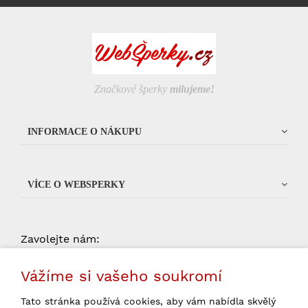
Značkové šperky
milujeme!
INFORMACE O NÁKUPU
VÍCE O WEBSPERKY
Zavolejte nám:
od 9:00 do 15:00 (pondelí -
704 034 135
Vážíme si vašeho soukromí
pátek, kromě státních svátků)
Tato stránka používá cookies, aby vám nabídla skvělý