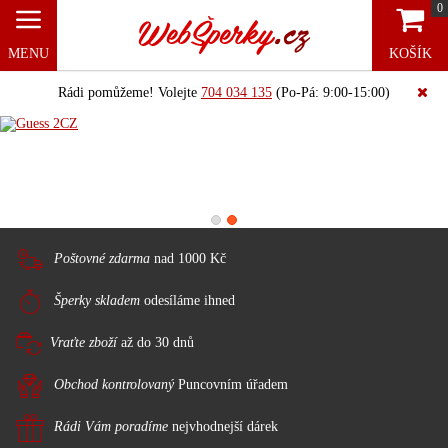
0
MENU
KOŠÍK
Rádi pomůžeme! Volejte
704 034 135
(Po-Pá: 9:00-15:00)
Poštovné zdarma
nad 1000 Kč
Šperky skladem
odesíláme ihned
Vraťte zboží
až do 30 dnů
Obchod kontrolovaný
Puncovním úřadem
Rádi Vám poradíme
nejvhodnejší dárek