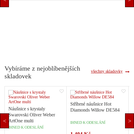
Vybíráme z nejoblíbenějších
všechny skladovky
skladovek
o
Stříbrné náušnice Hot
Náušnice s krystaly
Diamonds Willow DE584
Swarovski Oliver Weber
S
ArtOne multi
IHNED K ODESLÁNÍ
IHNED K ODESLÁNÍ