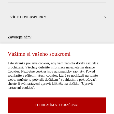
VÍCE O WEBSPERKY
Zavolejte nám:
704 034 135
od 9:00 do 15:00 (pondelí - pátek, kromě
státních svátků)
Vážíme si vašeho soukromí
Tato stránka používá cookies, aby vám nabídla skvělý zážitek z
procházení. Všechny důležité informace naleznete na stránce
Cookies. Nezbytné cookies jsou automaticky zapnuty. Pokud
souhlasíte s přijetím všech cookies, které se nacházejí na tomto
Souhlasím se zpracováním osobních údajů pro
webu, můžete to potvrdit tlačítkem "Souhlasím a pokračovat",
chcete-li svá nastavení upravit klikněte na tlačítko "Upravit
marketingové účely.
Ochrana osobních údajů
nastavení cookies".
SOUHLASÍM A POKRAČOVAT
© 2026 WebSperky Všechny práva vyhrazené