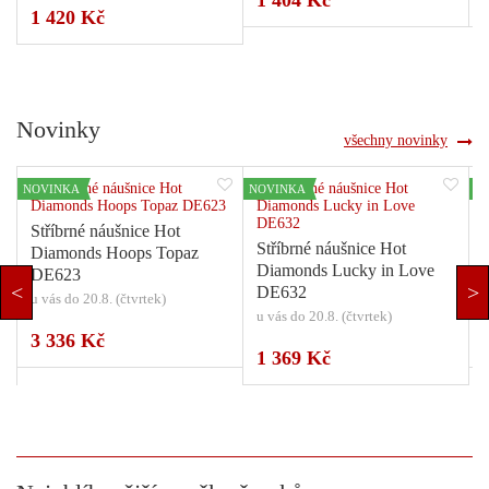
1 404 Kč
1 420 Kč
Novinky
všechny novinky
NOVINKA
NOVINKA
N
Stříbrné náušnice Hot
Stříbrné náušnice Hot
Diamonds Hoops Topaz
Diamonds Lucky in Love
DE623
DE632
u vás do 20.8. (čtvrtek)
u
u vás do 20.8. (čtvrtek)
3 336 Kč
1 369 Kč