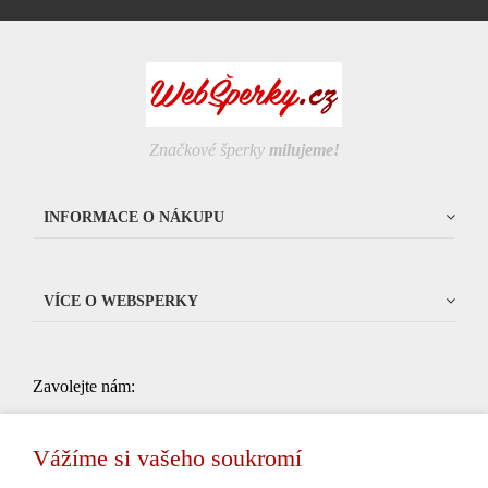
Značkové šperky
milujeme!
INFORMACE O NÁKUPU
VÍCE O WEBSPERKY
Zavolejte nám:
704 034 135
od 9:00 do 15:00 (pondelí - pátek, kromě
státních svátků)
Vážíme si vašeho soukromí