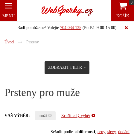
0
MENU
KOŠÍK
Rádi pomůžeme! Volejte
704 034 135
(Po-Pá: 9:00-15:00)
Úvod
Prsteny
ZOBRAZIT FILTR
Prsteny pro muže
VÁŠ VÝBĚR:
muži
Zrušit celý výběr
Seřadit podle:
oblíbenosti
,
ceny
,
slevy
,
dodání