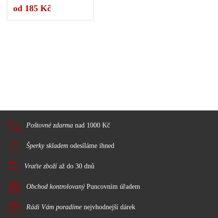
Počet variant: 1
od 185 Kč
Poštovné zdarma
nad 1000 Kč
Šperky skladem
odesíláme ihned
Vraťte zboží
až do 30 dnů
Obchod kontrolovaný
Puncovním úřadem
Rádi Vám poradíme
nejvhodnejší dárek