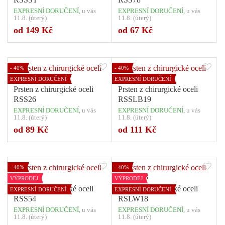
EXPRESNÍ DORUČENÍ,
u vás
EXPRESNÍ DORUČENÍ,
u vás
11.8. (úterý)
11.8. (úterý)
Počet variant: 1
Počet variant: 2
od 149 Kč
od 67 Kč
- 40%
- 40%
EXPRESNÍ DORUČENÍ
EXPRESNÍ DORUČENÍ
Prsten z chirurgické oceli
Prsten z chirurgické oceli
RSS26
RSSLB19
EXPRESNÍ DORUČENÍ,
u vás
EXPRESNÍ DORUČENÍ,
u vás
11.8. (úterý)
11.8. (úterý)
Počet variant: 1
Počet variant: 4
od 89 Kč
od 111 Kč
- 40%
- 40%
VÝPRODEJ
VÝPRODEJ
Prsten z chirurgické oceli
Prsten z chirurgické oceli
EXPRESNÍ DORUČENÍ
EXPRESNÍ DORUČENÍ
RSS54
RSLW18
EXPRESNÍ DORUČENÍ,
u vás
EXPRESNÍ DORUČENÍ,
u vás
11.8. (úterý)
11.8. (úterý)