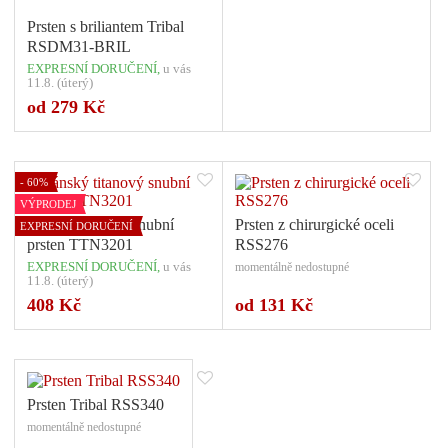
Prsten s briliantem Tribal
RSDM31-BRIL
EXPRESNÍ DORUČENÍ,
u vás
11.8. (úterý)
Počet variant: 1
Počet variant: 1
od 279 Kč
- 60%
VÝPRODEJ
Pánský titanový snubní
Prsten z chirurgické oceli
EXPRESNÍ DORUČENÍ
prsten TTN3201
RSS276
EXPRESNÍ DORUČENÍ,
u vás
momentálně nedostupné
11.8. (úterý)
Počet variant: 1
408 Kč
od 131 Kč
Prsten Tribal RSS340
momentálně nedostupné