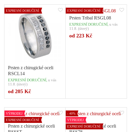
EXPRESNÍ DORUČENÍ
EXPRESNÍ DORUČENÍ
Prsten Tribal RSGL08
EXPRESNÍ DORUČENÍ,
u vás
11.8. (úterý)
od 223 Kč
Prsten z chirugické oceli
RSCL14
EXPRESNÍ DORUČENÍ,
u vás
11.8. (úterý)
Počet variant: 1
Počet variant: 1
od 205 Kč
VÝPRODEJ
- 40%
EXPRESNÍ DORUČENÍ
VÝPRODEJ
Prsten z chirurgické oceli
Prsten z chirurgické oceli
EXPRESNÍ DORUČENÍ
RSSST
RSS78