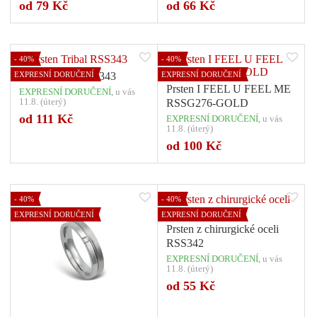
Počet variant: 1
Počet variant: 1
od 79 Kč
od 66 Kč
- 40%
- 40%
EXPRESNÍ DORUČENÍ
Prsten Tribal RSS343
EXPRESNÍ DORUČENÍ
Prsten I FEEL U FEEL ME
EXPRESNÍ DORUČENÍ,
u vás
11.8. (úterý)
RSSG276-GOLD
od 111 Kč
EXPRESNÍ DORUČENÍ,
u vás
11.8. (úterý)
Počet variant: 1
Počet variant: 1
od 100 Kč
- 40%
- 40%
EXPRESNÍ DORUČENÍ
EXPRESNÍ DORUČENÍ
Prsten z chirurgické oceli
RSS342
EXPRESNÍ DORUČENÍ,
u vás
11.8. (úterý)
od 55 Kč