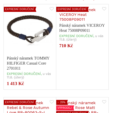
EXPRESNÍ DORUČENÍ
EXPRESNÍ DORUČENÍ
Pánský náramek VICEROY
Heat 75008P09011
EXPRESNÍ DORUČENÍ,
u vás
11.8. (úterý)
710 Kč
Pánský náramek TOMMY
HILFIGER Casual Core
2701011
EXPRESNÍ DORUČENÍ,
u vás
11.8. (úterý)
1 413 Kč
EXPRESNÍ DORUČENÍ
- 25%
VÝPRODEJ