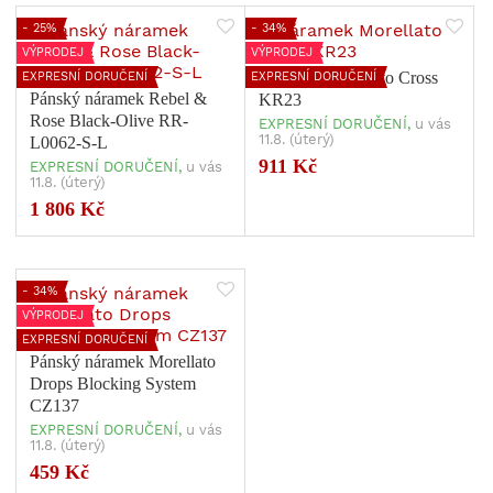
- 25%
- 34%
VÝPRODEJ
VÝPRODEJ
Náramek Morellato Cross
EXPRESNÍ DORUČENÍ
EXPRESNÍ DORUČENÍ
Pánský náramek Rebel &
KR23
Rose Black-Olive RR-
EXPRESNÍ DORUČENÍ,
u vás
11.8. (úterý)
L0062-S-L
911 Kč
EXPRESNÍ DORUČENÍ,
u vás
11.8. (úterý)
1 806 Kč
- 34%
VÝPRODEJ
EXPRESNÍ DORUČENÍ
Pánský náramek Morellato
Drops Blocking System
CZ137
EXPRESNÍ DORUČENÍ,
u vás
11.8. (úterý)
459 Kč