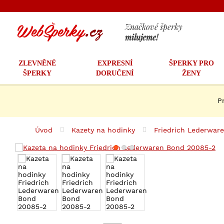
Značkové šperky
milujeme!
ZLEVNĚNÉ
EXPRESNÍ
ŠPERKY PRO
ŠPERKY
DORUČENÍ
ŽENY
P
Úvod
Kazety na hodinky
Friedrich Lederwar