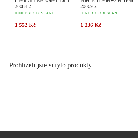
Friedrich Lederwaren Bond
Friedrich Lederwaren Bond
20084-2
20069-2
IHNED K ODESLÁNÍ
IHNED K ODESLÁNÍ
1 552 Kč
1 236 Kč
Prohlíželi jste si tyto produkty