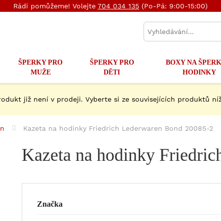
Rádi pomůžeme! Volejte
704 034 135
(Po-Pá: 9:00-15:00)
ŠPERKY PRO
ŠPERKY PRO
BOXY NA ŠPERK
MUŽE
DĚTI
HODINKY
rodukt již není v prodeji. Vyberte si ze souvisejících produktů níž
en
Kazeta na hodinky Friedrich Lederwaren Bond 20085-2
Kazeta na hodinky Friedri
Značka