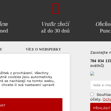
adem
Vraťte zboží
Obcho
hned
až do 30 dnů
Punc
U
VÍCE O WEBSPERKY
Zavolejte 
Q)
Dárkové poukázky
704 034 13
svátků)
Puncovní značky
Kontakty
ážitek z procházení. Všechny
ytné cookies jsou automaticky
eré se nacházejí na tomto webu,
mace
 chcete-li svá nastavení upravit
jů
Souhlas
účely.
Och
VAT