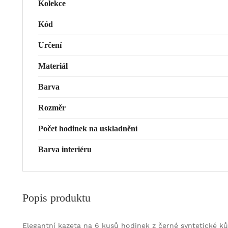
Kolekce
Kód
Určení
Materiál
Barva
Rozměr
Počet hodinek na uskladnění
Barva interiéru
Popis produktu
Elegantní kazeta na 6 kusů hodinek z černé syntetické k