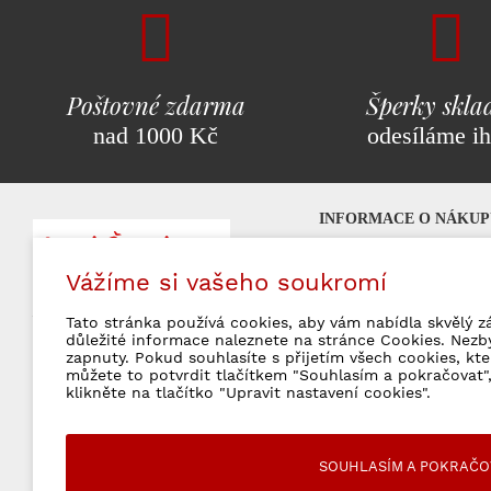
Poštovné zdarma
Šperky skl
nad 1000 Kč
odesíláme i
INFORMACE O NÁKUP
Nejčastější otázky (FA
Vážíme si vašeho soukromí
Platební možnosti
Značkové šperky
milujeme!
Poštovné a doprava
Tato stránka používá cookies, aby vám nabídla skvělý z
Obchodní podmínky
důležité informace naleznete na stránce Cookies. Nezb
zapnuty. Pokud souhlasíte s přijetím všech cookies, kt
Vrácení zboží a rekla
můžete to potvrdit tlačítkem "Souhlasím a pokračovat",
Ochrana osobních úda
klikněte na tlačítko "Upravit nastavení cookies".
SOUHLASÍM A POKRAČO