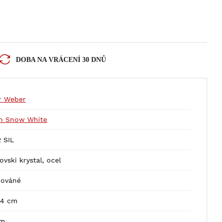
DOBA NA VRÁCENÍ 30 DNŮ
er Weber
n Snow White
 SIL
vski krystal, ocel
iováné
 4 cm
cm