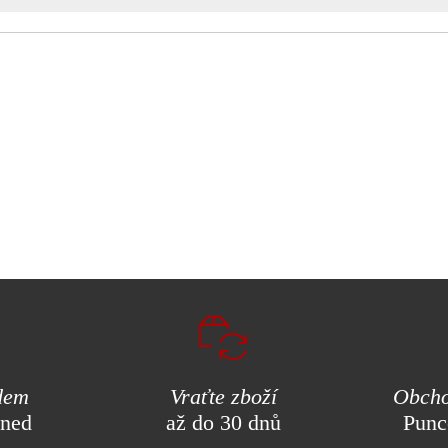
dem
Vraťte zboží
Obcho
hned
až do 30 dnů
Punc