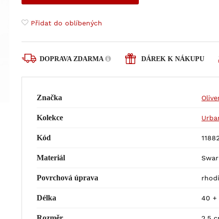
Přidat do oblíbených
DOPRAVA ZDARMA
DÁREK K NÁKUPU
Značka
Oliv
Kolekce
Urba
Kód
11882
Materiál
Swaro
Povrchová úprava
rhod
Délka
40 +
Rozměr
2,5 