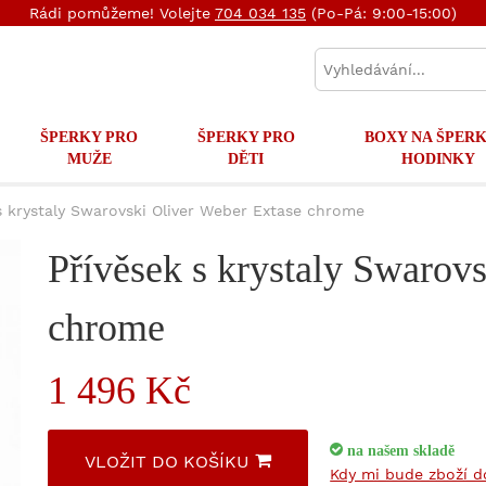
Rádi pomůžeme! Volejte
704 034 135
(Po-Pá: 9:00-15:00)
ŠPERKY PRO
ŠPERKY PRO
BOXY NA ŠPERK
MUŽE
DĚTI
HODINKY
s krystaly Swarovski Oliver Weber Extase chrome
Přívěsek s krystaly Swarov
chrome
1 496 Kč
na našem skladě
VLOŽIT DO KOŠÍKU
Kdy mi bude zboží 