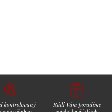
d kontrolovaný
Rádi Vám poradíme
ovním úřadem
nejvhodnejší dárek