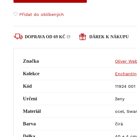
Přidat do oblíbených
DOPRAVA OD 69 KČ
DÁREK K NÁKUPU
Značka
Oliver We
Kolekce
Enchantin
Kód
11924 001
Určení
ženy
Materiál
ocel, Swar
Barva
čirá
Délka
40 + 4 cm