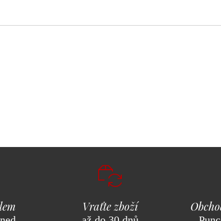
adem
Vraťte zboží
Obcho
hned
až do 30 dnů
Punc