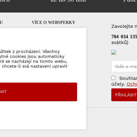
U
VÍCE O WEBSPERKY
Zavolejte 
Q)
Dárkové poukázky
704 034 13
svátků)
Puncovní značky
Kontakty
ážitek z procházení. Všechny
ytné cookies jsou automaticky
eré se nacházejí na tomto webu,
mace
 chcete-li svá nastavení upravit
jů
Souhlas
účely.
Och
VAT