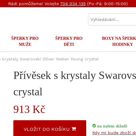
Rádi pomůžeme! Volejte
704 034 135
(Po-Pá: 9:00-15:00)
ŠPERKY PRO
ŠPERKY PRO
BOXY NA ŠPERK
MUŽE
DĚTI
HODINKY
s krystaly Swarovski Oliver Weber Young crystal
Přívěsek s krystaly Swarov
crystal
913 Kč
na našem skladě
VLOŽIT DO KOŠÍKU
Kdy mi bude zboží 