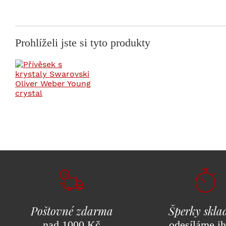
Prohlíželi jste si tyto produkty
Poštovné zdarma
Šperky skl
nad 1000 Kč
odesíláme i