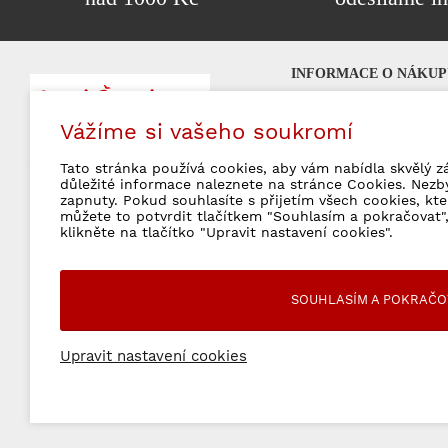
INFORMACE O NÁKUP
Nejčastější otázky (FA
Vážíme si vašeho soukromí
Platební možnosti
Značkové šperky
milujeme!
Poštovné a doprava
Tato stránka používá cookies, aby vám nabídla skvělý z
Obchodní podmínky
důležité informace naleznete na stránce Cookies. Nezb
zapnuty. Pokud souhlasíte s přijetím všech cookies, kt
Vrácení zboží a rekla
můžete to potvrdit tlačítkem "Souhlasím a pokračovat",
Ochrana osobních úda
klikněte na tlačítko "Upravit nastavení cookies".
SOUHLASÍM A POKRAČO
Upravit nastavení cookies
© 2026 WebSperky Všechny práva vyhrazené