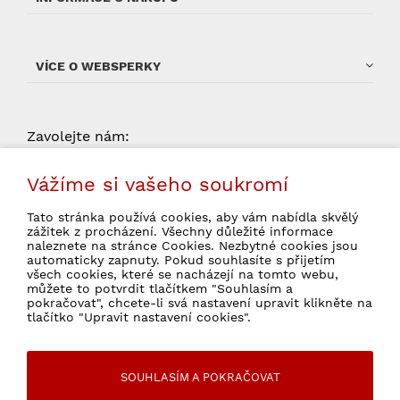
VÍCE O WEBSPERKY
Zavolejte nám:
704 034 135
od 9:00 do 15:00 (pondelí -
Vážíme si vašeho soukromí
pátek, kromě státních svátků)
Tato stránka používá cookies, aby vám nabídla skvělý
zážitek z procházení. Všechny důležité informace
naleznete na stránce Cookies. Nezbytné cookies jsou
automaticky zapnuty. Pokud souhlasíte s přijetím
všech cookies, které se nacházejí na tomto webu,
Souhlasím se zpracováním osobních údajů
můžete to potvrdit tlačítkem "Souhlasím a
pokračovat", chcete-li svá nastavení upravit klikněte na
pro marketingové účely.
Ochrana osobních údajů
tlačítko "Upravit nastavení cookies".
SOUHLASÍM A POKRAČOVAT