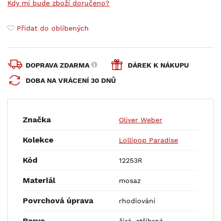
Kdy mi bude zboží doručeno?
Přidat do oblíbených
DOPRAVA ZDARMA
DÁREK K NÁKUPU
DOBA NA VRÁCENÍ 30 DNŮ
Značka
Oliver Weber
Kolekce
Lollipop Paradise
Kód
12253R
Materiál
mosaz
Povrchová úprava
rhodiování
Barva
čirá, stříbrná