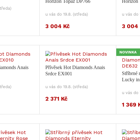
Horizon Topaz DP766
Horizon
středa)
u vás do 19.8. (středa)
u vás do 
3 004 Kč
3 004
NOVINKA
iamonds Anais
Přívěsek Hot Diamonds Anais
Stříbrné
Srdce EX001
Lucky i
středa)
u vás do 19.8. (středa)
u vás do 
2 371 Kč
1 369 