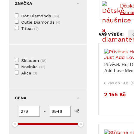
ZNAČKA
Dětské
diama
Hot Diamonds
(66)
Cutie Diamonds
(4)
Tribal
(2)
VÁŠ VÝBĚR:
Skladem
(18)
Přívěsek Hot D
Novinka
(17)
Add Love Mem
Akce
(3)
u vás do 19.8. (
2 155 Kč
CENA
-
Kč