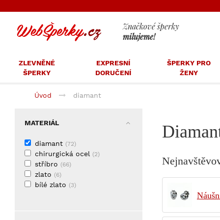
Značkové šperky
milujeme!
ZLEVNĚNÉ
EXPRESNÍ
ŠPERKY PRO
ŠPERKY
DORUČENÍ
ŽENY
Úvod
diamant
MATERIÁL
Diamant
diamant
(72)
chirurgická ocel
(2)
Nejnavštěvov
stříbro
(66)
zlato
(6)
bílé zlato
(3)
Náušn