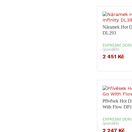
Náramek Hot Di
DL293
EXPRESNÍ DORU
(pondělí)
2 451 Kč
Přívěsek Hot 
With Flow DP
EXPRESNÍ DORU
(pondělí)
2 247 Kč