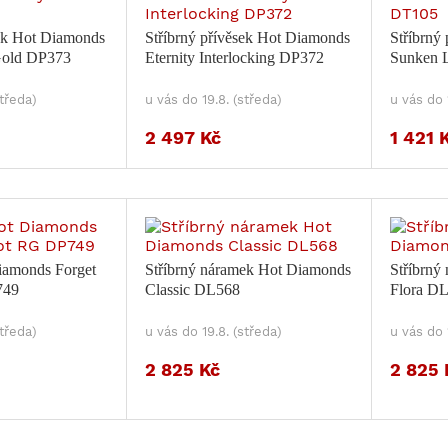
sek Hot Diamonds
Stříbrný přívěsek Hot Diamonds
Stříbrný
Gold DP373
Eternity Interlocking DP372
Sunken 
středa)
u vás do 19.8. (středa)
u vás do 
2 497 Kč
1 421 
iamonds Forget
Stříbrný náramek Hot Diamonds
Stříbrný
749
Classic DL568
Flora D
středa)
u vás do 19.8. (středa)
u vás do 
2 825 Kč
2 825 