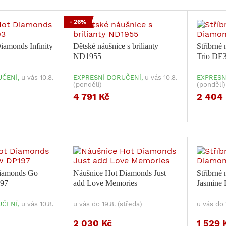
- 26%
amonds Infinity
Dětské náušnice s brilianty
Stříbrné
ND1955
Trio DE
ČENÍ,
u vás 10.8.
EXPRESNÍ DORUČENÍ,
u vás 10.8.
EXPRESN
(pondělí)
(pondělí)
4 791 Kč
2 404
Diamonds Go
Náušnice Hot Diamonds Just
Stříbrné
197
add Love Memories
Jasmine
ČENÍ,
u vás 10.8.
u vás do 19.8. (středa)
u vás do 
2 030 Kč
1 529 