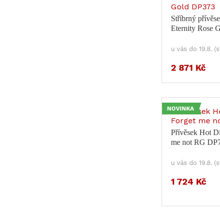
Stříbrný přívě
Eternity Rose 
u vás do 19.8. (
2 871 Kč
NOVINKA
Přívěsek Hot D
me not RG DP
u vás do 19.8. (
1 724 Kč