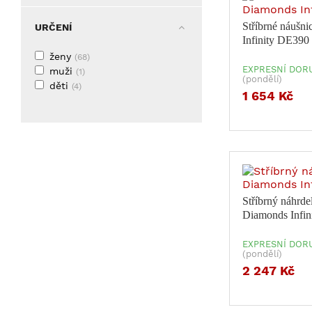
Stříbrné náušn
URČENÍ
Infinity DE390
ženy
(68)
EXPRESNÍ DORU
muži
(1)
(pondělí)
děti
(4)
1 654 Kč
Stříbrný náhrde
Diamonds Infi
EXPRESNÍ DORU
(pondělí)
2 247 Kč