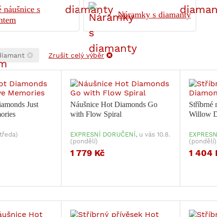
 náušnice s
Náramky s diamanty
ntem
diamant
Zrušit celý výběr
iamonds Just
Náušnice Hot Diamonds Go
Stříbrné
ories
with Flow Spiral
Willow 
středa)
EXPRESNÍ DORUČENÍ,
u vás 10.8.
EXPRESN
(pondělí)
(pondělí)
1 779 Kč
1 404 