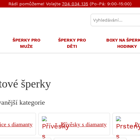
Rádi pomůžeme! Volejte
704 034 135
(Po-Pá: 9:00-15:00)
ŠPERKY PRO
ŠPERKY PRO
BOXY NA ŠPER
MUŽE
DĚTI
HODINKY
ové šperky
anější kategorie
ice s diamanty
Přívěsky s diamanty
Pr