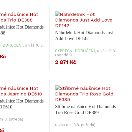
 náušnice Hot Diamonds
Náhrdelník Hot Diamonds Just
388
Add Love DP142
Í DORUČENÍ,
u vás 10.8.
EXPRESNÍ DORUČENÍ,
u vás 10.8.
(pondělí)
 Kč
2 871 Kč
 náušnice Hot Diamonds
Stříbrné náušnice Hot Diamonds
 DE610
Trio Rose Gold DE389
19.8. (středa)
u vás do 19.8. (středa)
Kč