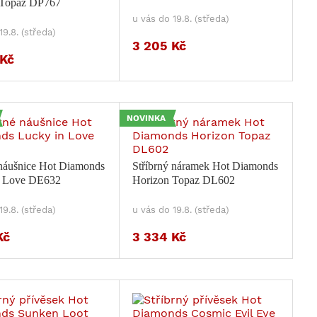
 Topaz DP767
u vás do 19.8. (středa)
19.8. (středa)
3 205 Kč
 Kč
NOVINKA
 náušnice Hot Diamonds
Stříbrný náramek Hot Diamonds
n Love DE632
Horizon Topaz DL602
19.8. (středa)
u vás do 19.8. (středa)
Kč
3 334 Kč