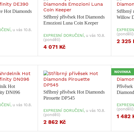
ice Hot Diamonds
Stříbrný
Stříbrný přívěsek Hot Diamonds
Willow 
Emozioni Luna Coin Keeper
ČENÍ,
u vás 10.8.
EXPRESN
(pondělí)
EXPRESNÍ DORUČENÍ,
u vás 10.8.
(pondělí)
2 325 
4 071 Kč
NOVINKA
lník Hot
Přívěsek
Stříbrný přívěsek Hot Diamonds
nity DN096
Diamond
Pirouette DP545
ČENÍ,
u vás 10.8.
EXPRESN
(pondělí)
EXPRESNÍ DORUČENÍ,
u vás 10.8.
(pondělí)
1 482 
2 862 Kč