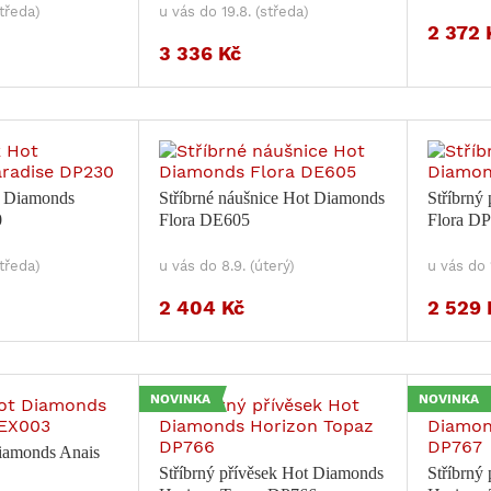
středa)
u vás do 19.8. (středa)
2 372 
3 336 Kč
t Diamonds
Stříbrné náušnice Hot Diamonds
Stříbrný
0
Flora DE605
Flora D
středa)
u vás do 8.9. (úterý)
u vás do 
2 404 Kč
2 529 
NOVINKA
NOVINKA
iamonds Anais
Stříbrný přívěsek Hot Diamonds
Stříbrný