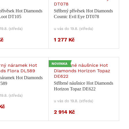
 přívěsek Hot Diamonds
Stříbrný přívěsek Hot Diamonds
Loot DT105
Cosmic Evil Eye DT078
19.8. (středa)
u vás do 19.8. (středa)
Kč
1 277 Kč
NOVINKA
 náramek Hot Diamonds
Stříbrné náušnice Hot Diamonds
L589
Horizon Topaz DE622
19.8. (středa)
u vás do 19.8. (středa)
Kč
2 914 Kč