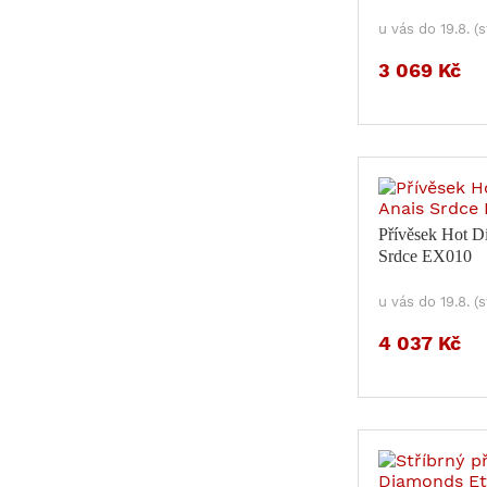
u vás do 19.8. (
3 069 Kč
Přívěsek Hot D
Srdce EX010
u vás do 19.8. (
4 037 Kč