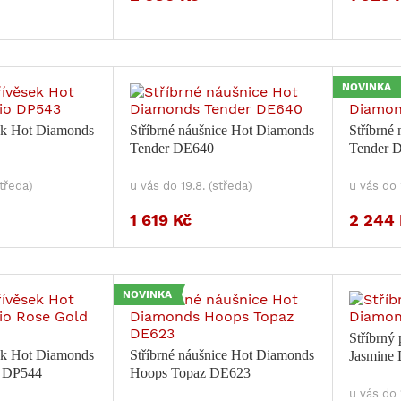
NOVINKA
sek Hot Diamonds
Stříbrné náušnice Hot Diamonds
Stříbrné
Tender DE640
Tender 
středa)
u vás do 19.8. (středa)
u vás do 
1 619 Kč
2 244 
NOVINKA
Stříbrný
sek Hot Diamonds
Stříbrné náušnice Hot Diamonds
Jasmine
d DP544
Hoops Topaz DE623
u vás do 