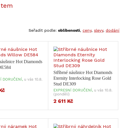
Seřadit podle:
oblíbenosti
,
ceny
,
slevy
,
dodání
 náušnice Hot Diamonds
DE584
Stříbrné náušnice Hot Diamonds
Eternity Interlocking Rose Gold
Í DORUČENÍ,
u vás 10.8.
Stud DE309
Kč
EXPRESNÍ DORUČENÍ,
u vás 10.8.
(pondělí)
2 611 Kč