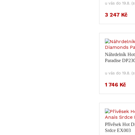
u vás do 19.8. (
3 247 Kč
Náhrdelník Ho
Paradise DP23
u vás do 19.8. (
1 746 Kč
Přívěsek Hot D
Srdce EX003