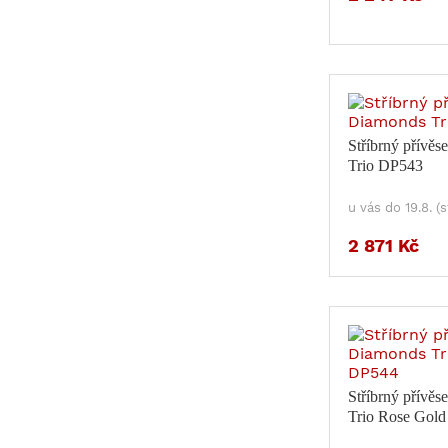
Stříbrný přívě
Trio DP543
u vás do 19.8. (
2 871 Kč
Stříbrný přívě
Trio Rose Gol