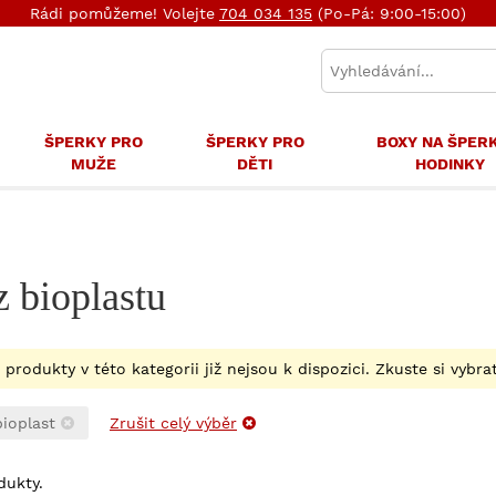
Rádi pomůžeme! Volejte
704 034 135
(Po-Pá: 9:00-15:00)
ŠPERKY PRO
ŠPERKY PRO
BOXY NA ŠPER
MUŽE
DĚTI
HODINKY
z bioplastu
e produkty v této kategorii již nejsou k dispozici. Zkuste si vyb
bioplast
Zrušit celý výběr
dukty.