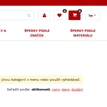
0
0
KY A
ŠPERKY PODLE
ŠPERKY PODLE
ZNAČEK
MATERIÁLU
rat jinou kategorii v menu nebo použít vyhledávač.
Seřadit podle:
oblíbenosti
,
ceny
,
slevy
,
dodání