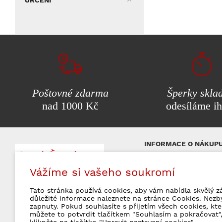
Poštovné zdarma
Šperky skla
nad 1000 Kč
odesíláme i
INFORMACE O NÁKUP
Nejčastější otázky (FA
Vážíme si vašeho soukromí
Platební možnosti
Značkové šperky
milujeme!
Poštovné a doprava
Tato stránka používá cookies, aby vám nabídla skvělý z
Obchodní podmínky
důležité informace naleznete na stránce Cookies. Nezb
zapnuty. Pokud souhlasíte s přijetím všech cookies, kt
Vrácení zboží a rekla
můžete to potvrdit tlačítkem "Souhlasím a pokračovat",
Ochrana osobních úda