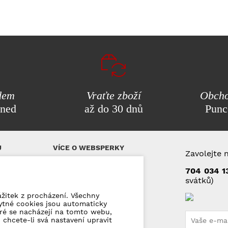
dem
Vraťte zboží
Obcho
hned
až do 30 dnů
Punc
U
VÍCE O WEBSPERKY
Zavolejte 
Q)
Dárkové poukázky
704 034 1
svátků)
Puncovní značky
Kontakty
ážitek z procházení. Všechny
ytné cookies jsou automaticky
eré se nacházejí na tomto webu,
mace
 chcete-li svá nastavení upravit
jů