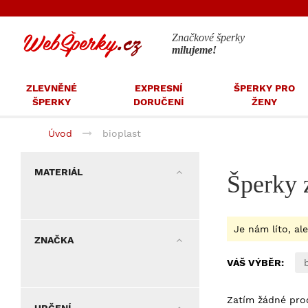
Značkové šperky
milujeme!
ZLEVNĚNÉ
EXPRESNÍ
ŠPERKY PRO
ŠPERKY
DORUČENÍ
ŽENY
Úvod
bioplast
MATERIÁL
Šperky 
Je nám líto, al
ZNAČKA
VÁŠ VÝBĚR:
Zatím žádné pro
URČENÍ